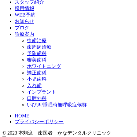
スタッフ紹介
採用情報
WEB予約
お知らせ
ブログ
診療案内
虫歯治療
歯周病治療
予防歯科
審美歯科
ホワイトニング
矯正歯科
小児歯科
入れ歯
インプラント
口腔外科
いびき/睡眠時無呼吸症候群
HOME
プライバシーポリシー
© 2023 本駒込 歯医者 かなデンタルクリニック