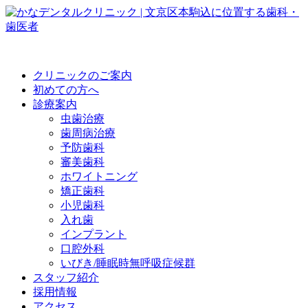
クリニックのご案内
初めての方へ
診療案内
虫歯治療
歯周病治療
予防歯科
審美歯科
ホワイトニング
矯正歯科
小児歯科
入れ歯
インプラント
口腔外科
いびき/睡眠時無呼吸症候群
スタッフ紹介
採用情報
アクセス