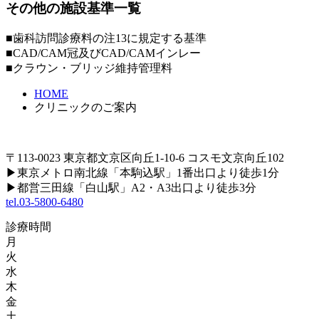
その他の施設基準一覧
■歯科訪問診療料の注13に規定する基準
■CAD/CAM冠及びCAD/CAMインレー
■クラウン・ブリッジ維持管理料
HOME
クリニックのご案内
〒113-0023 東京都文京区向丘1-10-6 コスモ文京向丘102
▶
東京メトロ南北線「本駒込駅」1番出口より徒歩1分
▶
都営三田線「白山駅」A2・A3出口より徒歩3分
tel.03-5800-6480
診療時間
月
火
水
木
金
土