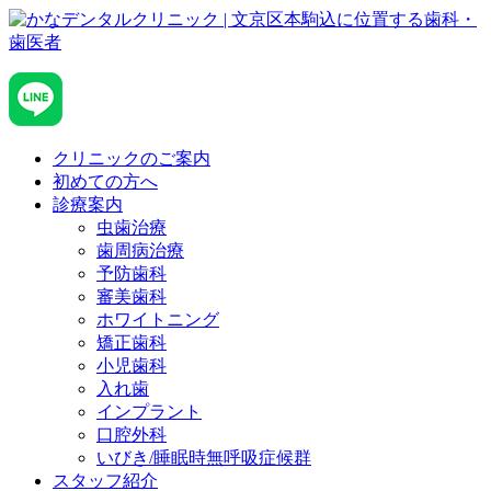
クリニックのご案内
初めての方へ
診療案内
虫歯治療
歯周病治療
予防歯科
審美歯科
ホワイトニング
矯正歯科
小児歯科
入れ歯
インプラント
口腔外科
いびき/睡眠時無呼吸症候群
スタッフ紹介