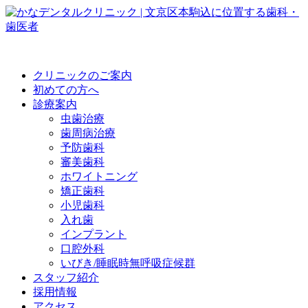
クリニックのご案内
初めての方へ
診療案内
虫歯治療
歯周病治療
予防歯科
審美歯科
ホワイトニング
矯正歯科
小児歯科
入れ歯
インプラント
口腔外科
いびき/睡眠時無呼吸症候群
スタッフ紹介
採用情報
アクセス