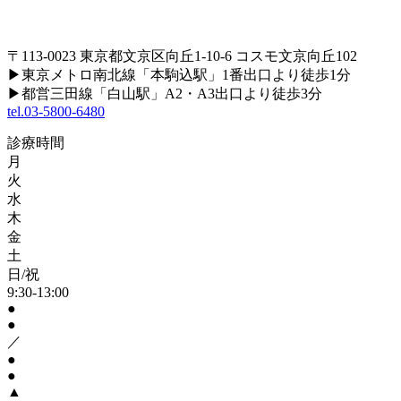
〒113-0023 東京都文京区向丘1-10-6 コスモ文京向丘102
▶
東京メトロ南北線「本駒込駅」1番出口より徒歩1分
▶
都営三田線「白山駅」A2・A3出口より徒歩3分
tel.03-5800-6480
診療時間
月
火
水
木
金
土
日/祝
9:30-13:00
●
●
／
●
●
▲