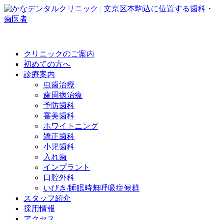
クリニックのご案内
初めての方へ
診療案内
虫歯治療
歯周病治療
予防歯科
審美歯科
ホワイトニング
矯正歯科
小児歯科
入れ歯
インプラント
口腔外科
いびき/睡眠時無呼吸症候群
スタッフ紹介
採用情報
アクセス