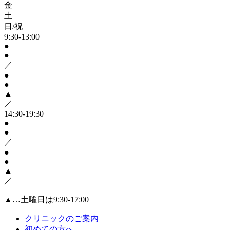
金
土
日/祝
9:30-13:00
●
●
／
●
●
▲
／
14:30-19:30
●
●
／
●
●
▲
／
▲…土曜日は9:30-17:00
クリニックのご案内
初めての方へ