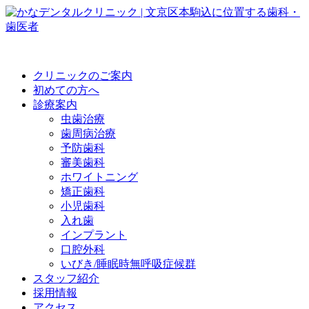
クリニックのご案内
初めての方へ
診療案内
虫歯治療
歯周病治療
予防歯科
審美歯科
ホワイトニング
矯正歯科
小児歯科
入れ歯
インプラント
口腔外科
いびき/睡眠時無呼吸症候群
スタッフ紹介
採用情報
アクセス