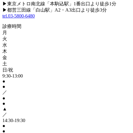
▶
東京メトロ南北線「本駒込駅」1番出口より徒歩1分
▶
都営三田線「白山駅」A2・A3出口より徒歩3分
tel.03-5800-6480
診療時間
月
火
水
木
金
土
日/祝
9:30-13:00
●
●
／
●
●
▲
／
14:30-19:30
●
●